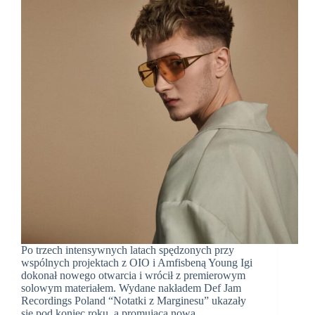
Po trzech intensywnych latach spędzonych przy
wspólnych projektach z OIO i Amfisbeną Young Igi
dokonał nowego otwarcia i wrócił z premierowym
solowym materiałem. Wydane nakładem Def Jam
Recordings Poland “Notatki z Marginesu” ukazały
się pod koniec roku, a promująca nową…