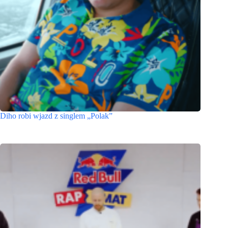
Diho robi wjazd z singlem „Polak”