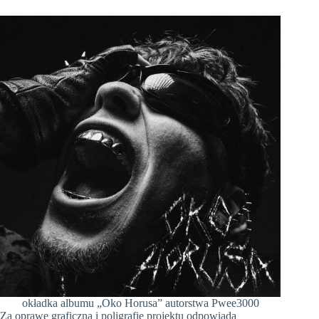
okładka albumu „Oko Horusa” autorstwa Pwee3000
Za oprawę graficzną i poligrafię projektu odpowiada