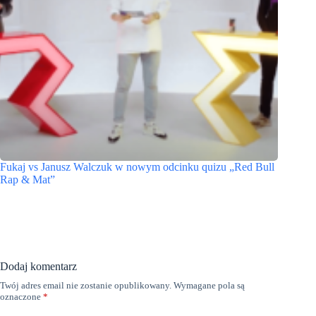
Fukaj vs Janusz Walczuk w nowym odcinku quizu „Red Bull
Rap & Mat”
Dodaj komentarz
Twój adres email nie zostanie opublikowany.
Wymagane pola są
oznaczone
*