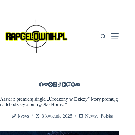
Przejdź
do
treści
Asster z premierą singla „Urodzony w Dziczy” który promuję
nadchodzący album „Oko Horusa”
kysys
8 kwietnia 2025
Newsy
,
Polska