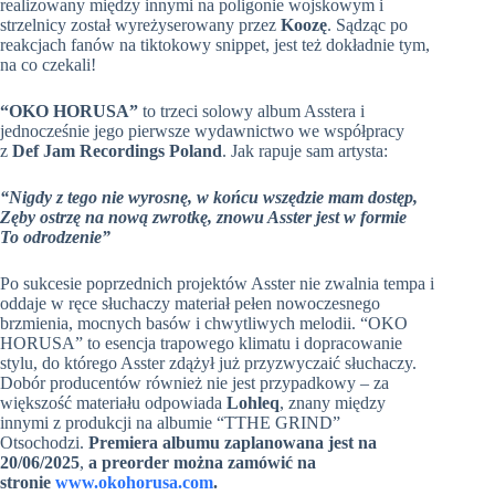
realizowany między innymi na poligonie wojskowym i
strzelnicy został wyreżyserowany przez
Koozę
. Sądząc po
reakcjach fanów na tiktokowy snippet, jest też dokładnie tym,
na co czekali!
“OKO HORUSA”
to trzeci solowy album Asstera i
jednocześnie jego pierwsze wydawnictwo we współpracy
z
Def Jam Recordings Poland
. Jak rapuje sam artysta:
“Nigdy z tego nie wyrosnę, w końcu wszędzie mam dostęp,
Zęby ostrzę na nową zwrotkę, znowu Asster jest w formie
To odrodzenie”
Po sukcesie poprzednich projektów Asster nie zwalnia tempa i
oddaje w ręce słuchaczy materiał pełen nowoczesnego
brzmienia, mocnych basów i chwytliwych melodii. “OKO
HORUSA” to esencja trapowego klimatu i dopracowanie
stylu, do którego Asster zdążył już przyzwyczaić słuchaczy.
Dobór producentów również nie jest przypadkowy – za
większość materiału odpowiada
Lohleq
, znany między
innymi z produkcji na albumie “TTHE GRIND”
Otsochodzi.
Premiera albumu zaplanowana jest na
20/06/2025
,
a preorder można zamówić na
stronie
www.okohorusa.com
.