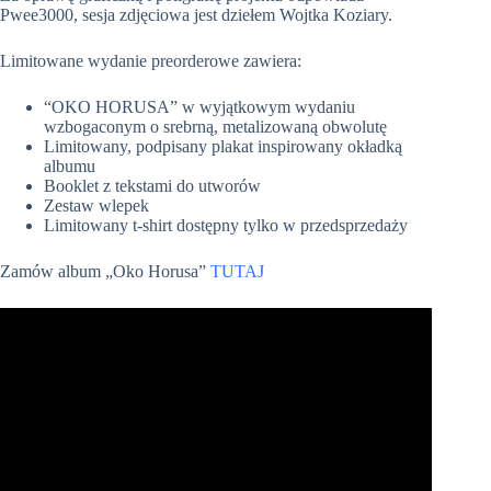
Pwee3000, sesja zdjęciowa jest dziełem Wojtka Koziary.
Limitowane wydanie preorderowe zawiera:
“OKO HORUSA” w wyjątkowym wydaniu
wzbogaconym o srebrną, metalizowaną obwolutę
Limitowany, podpisany plakat inspirowany okładką
albumu
Booklet z tekstami do utworów
Zestaw wlepek
Limitowany t-shirt dostępny tylko w przedsprzedaży
Zamów album „Oko Horusa”
TUTAJ