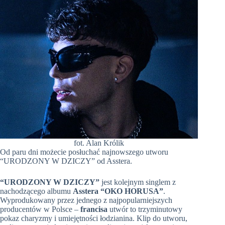
fot. Alan Królik
Od paru dni możecie posłuchać najnowszego utworu
“URODZONY W DZICZY” od Asstera.
“URODZONY W DZICZY”
jest kolejnym singlem z
nachodzącego albumu
Asstera “OKO HORUSA”
.
Wyprodukowany przez jednego z najpopularniejszych
producentów w Polsce –
francisa
utwór to trzyminutowy
pokaz charyzmy i umiejętności łodzianina. Klip do utworu,