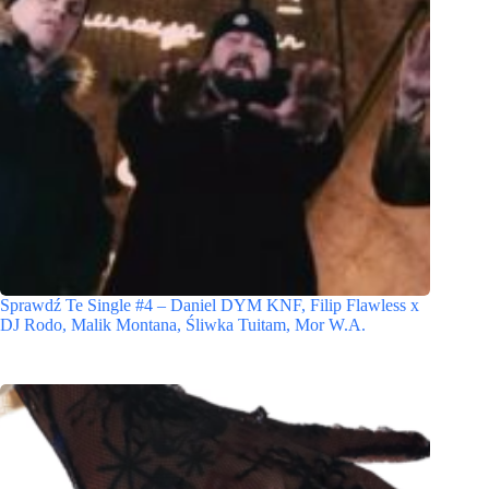
Sprawdź Te Single #4 – Daniel DYM KNF, Filip Flawless x
DJ Rodo, Malik Montana, Śliwka Tuitam, Mor W.A.