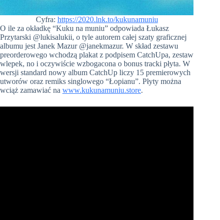
Cyfra:
https://2020.lnk.to/kukunamuniu
O ile za okładkę “Kuku na muniu” odpowiada Łukasz
Przytarski @lukisalukii, o tyle autorem całej szaty graficznej
albumu jest Janek Mazur @janekmazur. W skład zestawu
preorderowego wchodzą plakat z podpisem CatchUpa, zestaw
wlepek, no i oczywiście wzbogacona o bonus tracki płyta. W
wersji standard nowy album CatchUp liczy 15 premierowych
utworów oraz remiks singlowego “Łopianu”. Płyty można
wciąż zamawiać na
www.kukunamuniu.store
.