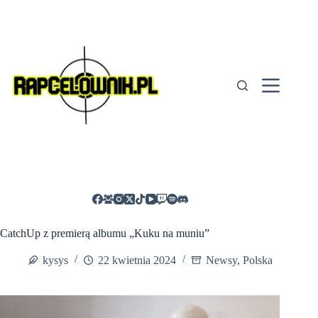
Przejdź
do
treści
CatchUp z premierą albumu „Kuku na muniu”
kysys
22 kwietnia 2024
Newsy
,
Polska