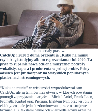
fot. materiały prasowe
CatchUp i 2020 z dumą prezentują „Kuku na muniu”,
czyli drugi studyjny album reprezentanta club2020. Ta
płyta to zupełnie nowa odsłona muzycznej podróży
wokalisty, rapera i producenta w jednej osobie. Pełny
odsłuch jest już dostępny na wszystkich popularnych
platformach streamingowych.
“Kuku na muniu” w większości wyprodukował sam
CatchUp, ale są tam również utwory, w których powstaniu
pomogli zaprzyjaźnieni artyści – Michał Anioł, Frank Leen,
Prometh, Karbid oraz Pieruun. Efektem tych prac jest płyta
eklektyczna, ale jednak zdominowana przez nastrojowe
brzmienia. Z tekstami celnie odzwierciedlającymi aktualne