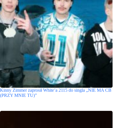
Kinny Zimmer zaprosił White’a 2115 do singla „NIE MA CB
(PRZY MNIE TU)”