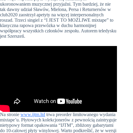
ukoronowaniem muzycznej przyjaźni. Tym bardziej, że nie
tak dawny udział Sławów, Mielona, Persa i Returnersów w
club2020 zaostrzył apetyty na więcej interpersonalnych
roszad. Trzeci singiel z “I JEST TO MOŻLIWE mixtape” to
klasyczna rapowa przewózka w duchu harmonijnej
współpracy wszystkich członków zespołu. Autorem teledysku
jest Szerszeń.
Na stronie
www.ijtm.ltd
trwa preorder limitowanego wydania
mixtape’u. Płytowych kolekcjonerów z pewnością zaintryguje
nietypowy format opakowania “IJTM”, zbliżony gabarytami
do 10-calowej płyty winylowej. Warto podkreślić, że w wersji