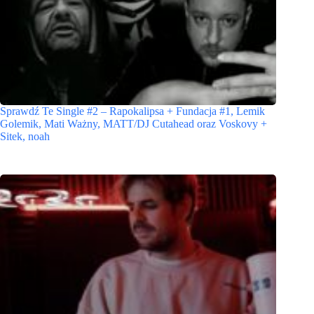
Sprawdź Te Single #2 – Rapokalipsa + Fundacja #1, Lemik
Golemik, Mati Ważny, MATT/DJ Cutahead oraz Voskovy +
Sitek, noah