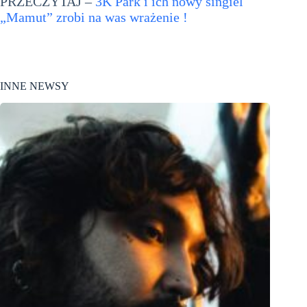
PRZECZYTAJ –
3K Park i ich nowy singiel
„Mamut” zrobi na was wrażenie !
INNE NEWSY