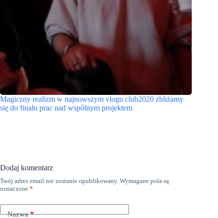
Magiczny realizm w najnowszym vlogu club2020 zbliżamy
się do finału prac nad wspólnym projektem
Dodaj komentarz
Twój adres email nie zostanie opublikowany.
Wymagane pola są
oznaczone
*
Nazwa
*