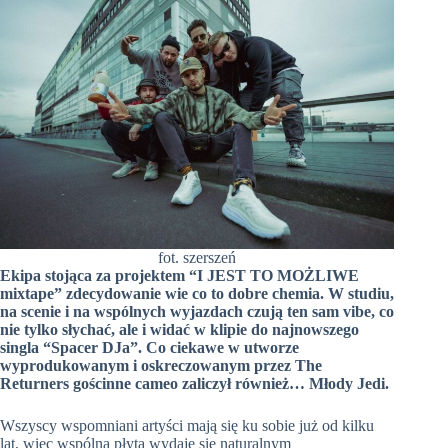
fot. szerszeń
Ekipa stojąca za projektem “I JEST TO MOŻLIWE
mixtape” zdecydowanie wie co to dobre chemia. W studiu,
na scenie i na wspólnych wyjazdach czują ten sam vibe, co
nie tylko słychać, ale i widać w klipie do najnowszego
singla “Spacer DJa”. Co ciekawe w utworze
wyprodukowanym i oskreczowanym przez The
Returners gościnne cameo zaliczył również… Młody Jedi.
Wszyscy wspomniani artyści mają się ku sobie już od kilku
lat, więc wspólna płyta wydaje się naturalnym