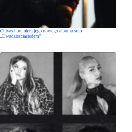
Chivas i premiera jego nowego albumu solo
„Dwadzieściasiedem”