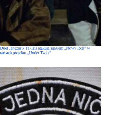
Duet Janczur x Te-Tris atakują singlem „Nowy Rok” w
ramach projektu „Under Twist”