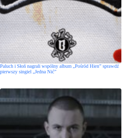
Paluch i Słoń nagrali wspólny album „Pośród Hien” sprawdź
pierwszy singiel „Jedna Nić”