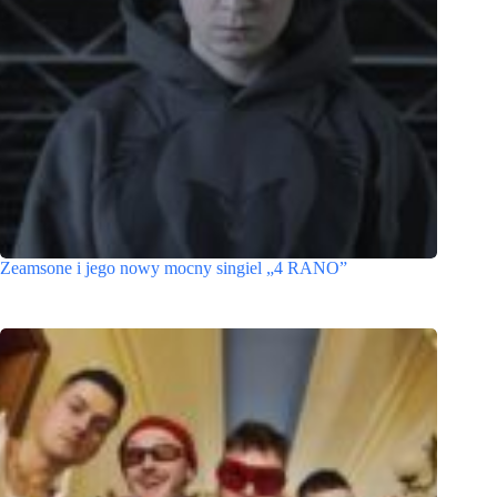
Zeamsone i jego nowy mocny singiel „4 RANO”