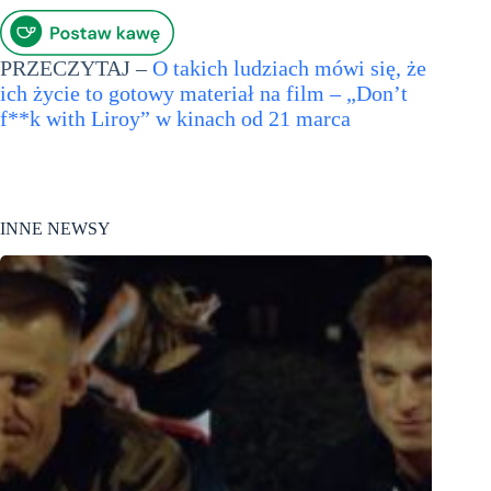
PRZECZYTAJ –
O takich ludziach mówi się, że
ich życie to gotowy materiał na film – „Don’t
f**k with Liroy” w kinach od 21 marca
INNE NEWSY