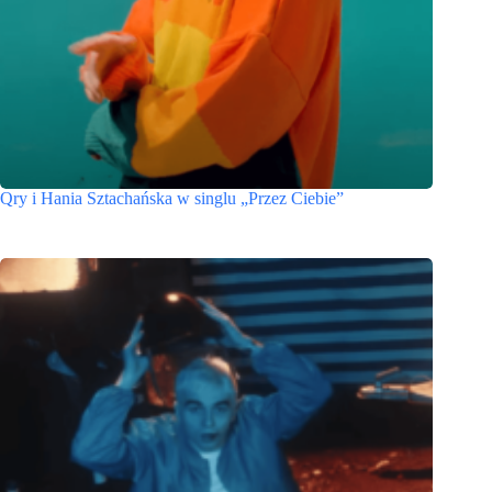
Qry i Hania Sztachańska w singlu „Przez Ciebie”