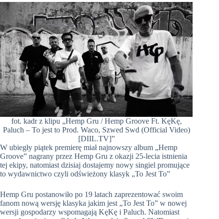
fot. kadr z klipu „Hemp Gru / Hemp Groove Ft. KęKę,
Paluch – To jest to Prod. Waco, Szwed Swd (Official Video)
[DIIL.TV]”
W ubiegły piątek premierę miał najnowszy album „Hemp
Groove” nagrany przez Hemp Gru z okazji 25-lecia istnienia
tej ekipy, natomiast dzisiaj dostajemy nowy singiel promujące
to wydawnictwo czyli odświeżony klasyk „To Jest To”
Hemp Gru postanowiło po 19 latach zaprezentować swoim
fanom nową wersję klasyka jakim jest „To Jest To” w nowej
wersji gospodarzy wspomagają KęKę i Paluch. Natomiast