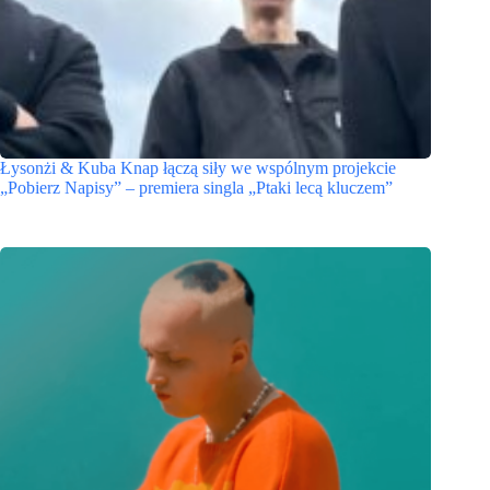
Łysonżi & Kuba Knap łączą siły we wspólnym projekcie
„Pobierz Napisy” – premiera singla „Ptaki lecą kluczem”