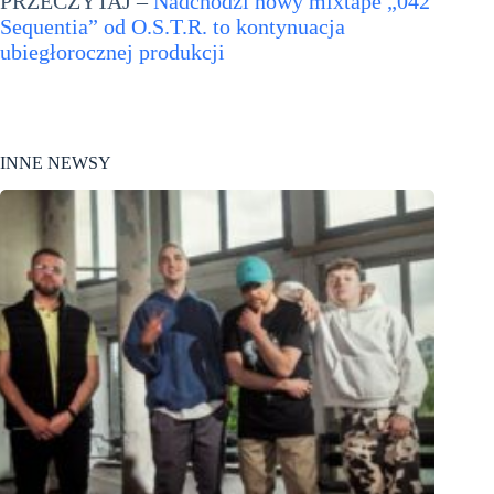
PRZECZYTAJ –
Nadchodzi nowy mixtape „042
Sequentia” od O.S.T.R. to kontynuacja
ubiegłorocznej produkcji
INNE NEWSY