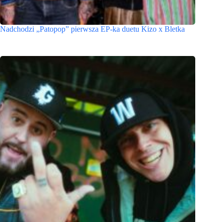
Nadchodzi „Patopop” pierwsza EP-ka duetu Kizo x Bletka