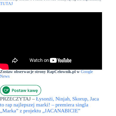
TUTAJ
Zostaw obserwacje strony RapCelownik.pl w
Google
News
PRZECZYTAJ –
Łysonżi, Ninjah, Skorup, Jaca
to rap najlepszej marki! – premiera singla
„Marka” z projektu „JACANABICIE”