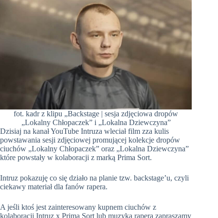
fot. kadr z klipu „Backstage | sesja zdjęciowa dropów
„Lokalny Chłopaczek” i „Lokalna Dziewczyna”
Dzisiaj na kanał YouTube Intruza wleciał film zza kulis
powstawania sesji zdjęciowej promującej kolekcje dropów
ciuchów „Lokalny Chłopaczek” oraz „Lokalna Dziewczyna”
które powstały w kolaboracji z marką Prima Sort.
Intruz pokazuję co się działo na planie tzw. backstage’u, czyli
ciekawy materiał dla fanów rapera.
A jeśli ktoś jest zainteresowany kupnem ciuchów z
kolaboracji Intruz x Prima Sort lub muzyką rapera zapraszamy