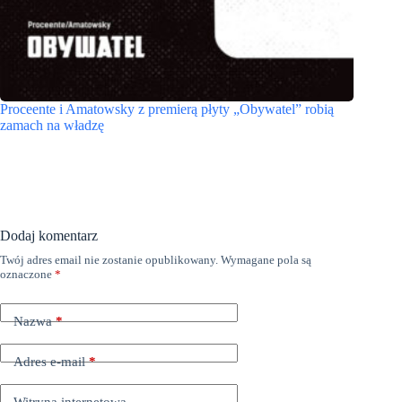
Proceente i Amatowsky z premierą płyty „Obywatel” robią
zamach na władzę
Dodaj komentarz
Twój adres email nie zostanie opublikowany.
Wymagane pola są
oznaczone
*
Nazwa
*
Adres e-mail
*
Witryna internetowa