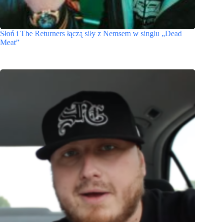
Słoń i The Returners łączą siły z Nemsem w singlu „Dead
Meat”