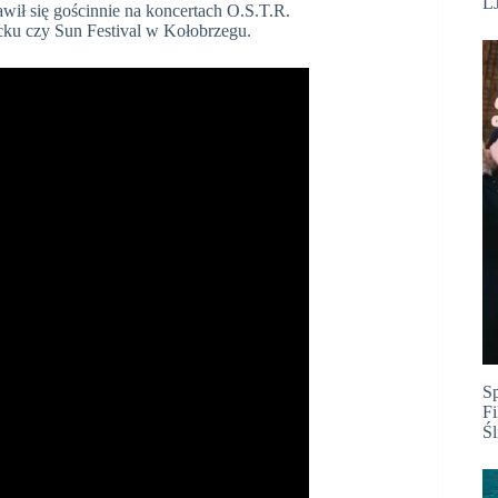
LJ
wił się gościnnie na koncertach O.S.T.R.
ocku czy Sun Festival w Kołobrzegu.
S
Fi
Ś