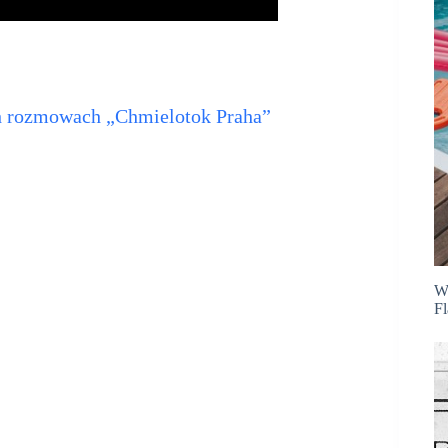
h rozmowach „Chmielotok Praha”
Wh
Fl