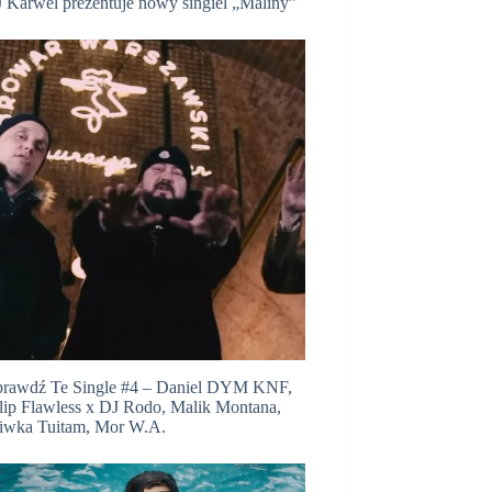
 Karwel prezentuje nowy singiel „Maliny”
prawdź Te Single #4 – Daniel DYM KNF,
lip Flawless x DJ Rodo, Malik Montana,
liwka Tuitam, Mor W.A.