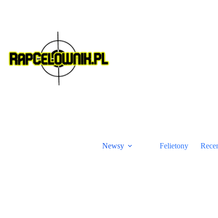
Przejdź
do
treści
Newsy
Felietony
Rece