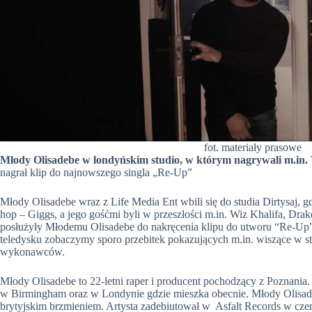
fot. materiały prasowe
Młody Olisadebe w londyńskim studio, w którym nagrywali m.in.
nagrał klip do najnowszego singla „Re-Up”
Młody Olisadebe wraz z Life Media Ent wbili się do studia Dirtysaj, 
hop – Giggs, a jego gośćmi byli w przeszłości m.in. Wiz Khalifa, Dra
posłużyły Młodemu Olisadebe do nakręcenia klipu do utworu “Re-Up”
teledysku zobaczymy sporo przebitek pokazujących m.in. wiszące w st
wykonawców.
Młody Olisadebe to 22-letni raper i producent pochodzący z Poznania.
w Birmingham oraz w Londynie gdzie mieszka obecnie. Młody Olisade
brytyjskim brzmieniem. Artysta zadebiutował w Asfalt Records w czer