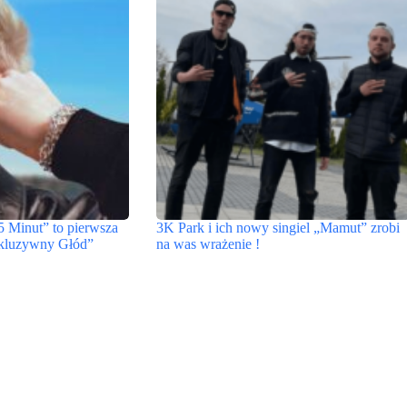
15 Minut” to pierwsza
3K Park i ich nowy singiel „Mamut” zrobi
skluzywny Głód”
na was wrażenie !