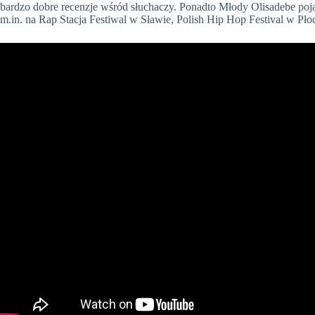
bardzo dobre recenzje wśród słuchaczy. Ponadto Młody Olisadebe poja
m.in. na Rap Stacja Festiwal w Sławie, Polish Hip Hop Festival w Pł