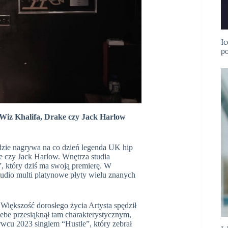
Ic
po
 Wiz Khalifa, Drake czy Jack Harlow
gdzie nagrywa na co dzień legenda UK hip
ke czy Jack Harlow. Wnętrza studia
, który dziś ma swoją premierę. W
udio multi platynowe płyty wielu znanych
 Większość dorosłego życia Artysta spędził
be przesiąknął tam charakterystycznym,
wcu 2023 singlem “Hustle”, który zebrał