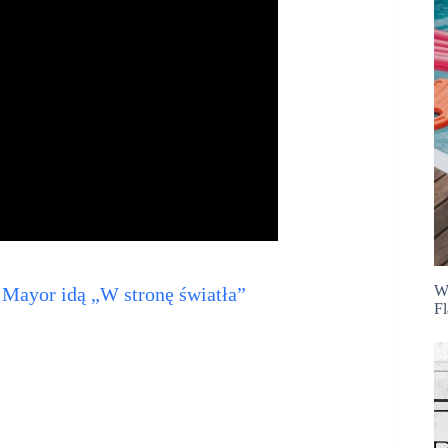
Wh
i Mayor idą „W stronę światła”
Fl