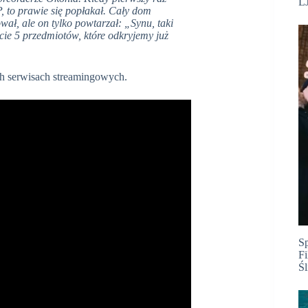
LJ
to prawie się popłakał. Cały dom
ał, ale on tylko powtarzał: „Synu, taki
cie 5 przedmiotów, które odkryjemy już
 serwisach streamingowych.
S
Fi
Ś