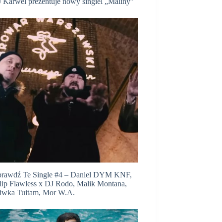
 Karwel prezentuje nowy singiel „Maliny”
prawdź Te Single #4 – Daniel DYM KNF,
lip Flawless x DJ Rodo, Malik Montana,
liwka Tuitam, Mor W.A.