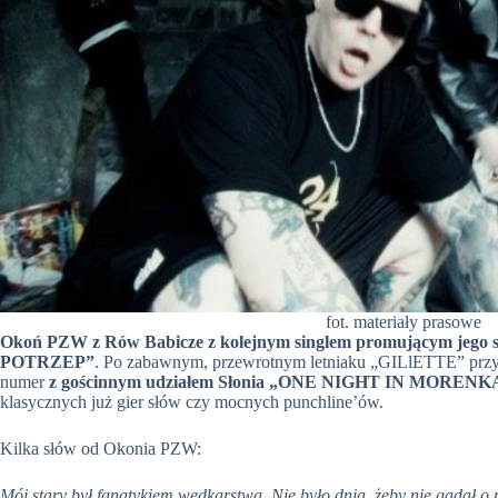
fot. materiały prasowe
Okoń PZW z Rów Babicze z kolejnym singlem promującym jego
POTRZEP”
. Po zabawnym, przewrotnym letniaku „GILlETTE” prz
numer
z gościnnym udziałem Słonia „ONE NIGHT IN MORENK
klasycznych już gier słów czy mocnych punchline’ów.
Kilka słów od Okonia PZW:
Mój stary był fanatykiem wędkarstwa. Nie było dnia, żeby nie gadał o