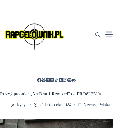
Przejdź
do
treści
Ruszył preorder „Art Brut 1 Remixed” od PRO8L3M’u
kysys
21 listopada 2024
Newsy
,
Polska