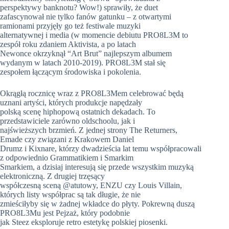
perspektywy banknotu? Wow!) sprawiły, że duet
zafascynował nie tylko fanów gatunku – z otwartymi
ramionami przyjęły go też festiwale muzyki
alternatywnej i media (w momencie debiutu PRO8L3M to
zespół roku zdaniem Aktivista, a po latach
Newonce okrzyknął “Art Brut” najlepszym albumem
wydanym w latach 2010-2019). PRO8L3M stał się
zespołem łączącym środowiska i pokolenia.
Okrągłą rocznicę wraz z PRO8L3Mem celebrować będą
uznani artyści, których produkcje napędzały
polską scenę hiphopową ostatnich dekadach. To
przedstawiciele zarówno oldschoolu, jak i
najświeższych brzmień. Z jednej strony The Returners,
Emade czy związani z Krakowem Daniel
Drumz i Kixnare, którzy dwadzieścia lat temu współpracowali
z odpowiednio Grammatikiem i Smarkim
Smarkiem, a dzisiaj interesują się przede wszystkim muzyką
elektroniczną. Z drugiej trzęsący
współczesną sceną @atutowy, ENZU czy Louis Villain,
których listy współprac są tak długie, że nie
zmieściłyby się w żadnej wkładce do płyty. Pokrewną duszą
PRO8L3Mu jest Pejzaż, który podobnie
jak Steez eksploruje retro estetykę polskiej piosenki.