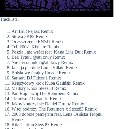
Tracklista:
Art Brut Pejzaż Remix
Stówa 2K88 Remix
Oczyszczenie ENZU Remix
Teb 200-1 Kixnare Remix
Poszła i nie wróci feat. Kasia Lins Duit Remix
Bez Tytułu @atutowy Remix
Nie ma ratunku @atutowy Remix
Ja ja ja pierdolę Louis Villain Remix
Boiskowe ferajny Emade Remix
Sansara DJ Falcon1 Remix
Księżycowy krok Kuba Galiński Remix
Mallory Knox Steez83 Remix
Pan Bóg Twój The Returners Remix
Tiramisu 2 Urbanski Remix
Jakby kończył się Daniel Drumz Remix
W tej podróży The Returners x Steez83 Remix
2008 dobrze pamiętam feat. Lena Osińska Tropiki
Remix
Ritz-Carlton Steez83 Remix