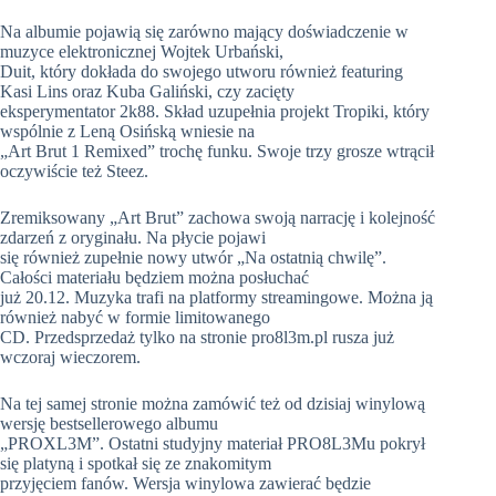
Na albumie pojawią się zarówno mający doświadczenie w
muzyce elektronicznej Wojtek Urbański,
Duit, który dokłada do swojego utworu również featuring
Kasi Lins oraz Kuba Galiński, czy zacięty
eksperymentator 2k88. Skład uzupełnia projekt Tropiki, który
wspólnie z Leną Osińską wniesie na
„Art Brut 1 Remixed” trochę funku. Swoje trzy grosze wtrącił
oczywiście też Steez.
Zremiksowany „Art Brut” zachowa swoją narrację i kolejność
zdarzeń z oryginału. Na płycie pojawi
się również zupełnie nowy utwór „Na ostatnią chwilę”.
Całości materiału będziem można posłuchać
już 20.12. Muzyka trafi na platformy streamingowe. Można ją
również nabyć w formie limitowanego
CD. Przedsprzedaż tylko na stronie pro8l3m.pl rusza już
wczoraj wieczorem.
Na tej samej stronie można zamówić też od dzisiaj winylową
wersję bestsellerowego albumu
„PROXL3M”. Ostatni studyjny materiał PRO8L3Mu pokrył
się platyną i spotkał się ze znakomitym
przyjęciem fanów. Wersja winylowa zawierać będzie