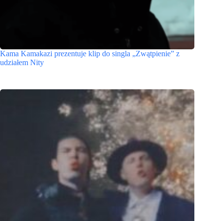
Kama Kamakazi prezentuje klip do singla „Zwątpienie” z
udziałem Nity