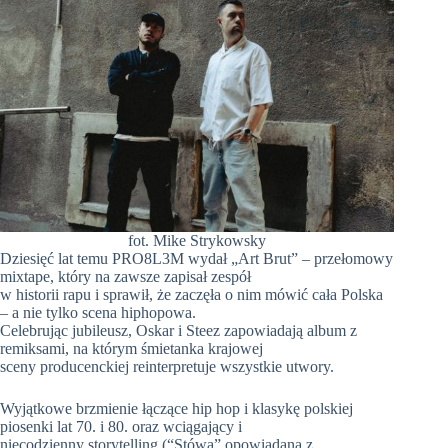
fot. Mike Strykowsky
Dziesięć lat temu PRO8L3M wydał „Art Brut” – przełomowy
mixtape, który na zawsze zapisał zespół
w historii rapu i sprawił, że zaczęła o nim mówić cała Polska
– a nie tylko scena hiphopowa.
Celebrując jubileusz, Oskar i Steez zapowiadają album z
remiksami, na którym śmietanka krajowej
sceny producenckiej reinterpretuje wszystkie utwory.
Wyjątkowe brzmienie łączące hip hop i klasykę polskiej
piosenki lat 70. i 80. oraz wciągający i
niecodzienny storytelling (“Stówa” opowiadana z