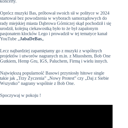
koncerty.
Oprócz muzyki Bas, próbował swoich sił w polityce w 2024
startował bez powodzenia w wyborach samorządowych do
rady miejskiej miasta Dąbrowa Górniczej skąd pochodził i się
urodził, kolejną ciekawostką było to że był zapalonym
pasjonatem klocków Lego i prowadził w tej tematyce kanał
YouTube „
JabaDeBas
„
Lecz najbardziej zapamiętamy go z muzyki z wspólnych
projektów i utworów nagranych m.in. z Miuoshem, Bob One
Gutkiem, Hemp Gru, IGS, Paluchem, Firmą i wielu innych.
Największą popularność Basowi przyniosły hitowe single
takie jak „Trzy Życzenia” „Nowy Protest” czy „Daj z Siebie
Wszystko” nagrany wspólnie z Bob One.
Spoczywaj w pokoju !