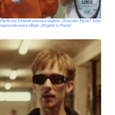
Okoliczny Element powraca singlem „Wszystko Płynie” który
zapowiada nowy album „Wyjdzie w Praniu”