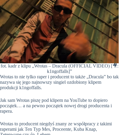
fot. kadr z klipu „Wrotas – Dracula (OFFICIAL VIDEO) [🎥:
k1ngoffalls]”
Wrotas to nie tylko raper i producent to także „Dracula” bo tak
nazywa się jego najnowszy singiel ozdobiony klipem
produkcji k1ngoffalls.
Jak sam Wrotas piszę pod klipem na YouTube to dopiero
początek… a na pewno początek nowej drogi producenta i
rapera.
Wrotas to producent niegdyś znany ze współpracy z takimi
raperami jak Ten Typ Mes, Proceente, Kuba Knap,
Zetenwupe czy śp. Lehem.