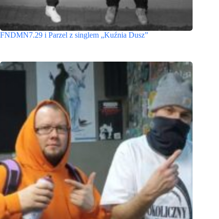
FNDMN7.29 i Parzel z singlem „Kuźnia Dusz”