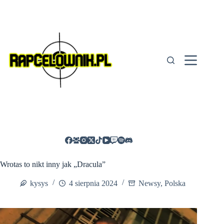
Przejdź
do
treści
Wrotas to nikt inny jak „Dracula”
kysys
4 sierpnia 2024
Newsy
,
Polska