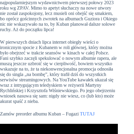
najpopularniejszym wydawnictwem pierwszej połowy 2023
roku wg ZPAV. Mimo to apetyt słuchaczy na nowe utwory
nie został zaspokojony, lecz musieli oni obejść się smakiem,
bo oprócz gościnnych zwrotek na albumach Guziora i Okiego
nic nie wskazywało na to, by Kuban planował dalsze solowe
ruchy. Aż do początku lipca!
W pierwszych dniach lipca internet obiegły wieści o
ironicznym spocie z Kubanem w roli głównej, który można
było obejrzeć w trakcie seansów w kinach w całej Polsce.
Fani szybko zaczęli spekulować o nowym albumie rapera, ale
muszą jeszcze uzbroić się w cierpliwość, bowiem wszystko
wskazuje na to, że ta niekonwencjonalna promocja odnosiła
się do singla „na bombę”, który trafił dziś do wszystkich
serwisów streamingowych. Na YouTube kawałek ukazał się
wraz z intrygującym teledyskiem w reżyserii Martyny
Rychlińskiej i Krzysztofa Wiśniewskiego. Po jego obejrzeniu
wniosek nasuwa się sam: nigdy nie wiesz, co (lub kto) może
akurat spaść z nieba.
Zamów preorder albumu Kuban – Fugazi
TUTAJ