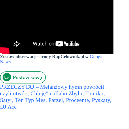
Zostaw obserwacje strony RapCelownik.pl w
Google
News
PRZECZYTAJ – Melanżowy hymn powrócił
czyli utwór „Chleję” collabo Zbylu, Tomiko,
Satyr, Ten Typ Mes, Parzel, Proceente, Pyskaty,
DJ Ace