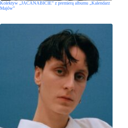
Kolektyw „JACANABICIE” z premierą albumu „Kalendarz
Majów”