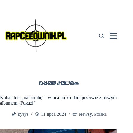
Przejdź
do
treści
Kuban leci „na bombę” i wraca po krótkiej przerwie z nowym
albumem „Fugazi”
kysys
11 lipca 2024
Newsy
,
Polska