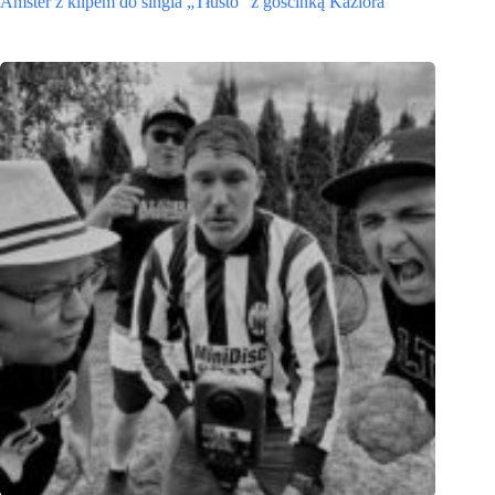
Amster z klipem do singla „Tłusto” z gościnką Kaziora