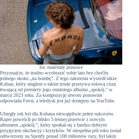
fot. materiały prasowe
Przyznajcie, że trudno wyobrazić sobie lato bez choćby
jednego skoku „na bombę”. Z tego założenia wyszedł także
Kuban, który singlem o takim tytule przerywa solową ciszę
trwającą od premiery jego ostatniego albumu „spokój.” w
marcu 2023 roku. Za kompozycję utworu ponownie
odpowiada Favst, a teledysk jest już dostępny na YouTube.
Ubiegły rok był dla Kubana niewątpliwie pełen sukcesów.
Raper powrócił po blisko 5-letniej przerwie z nowym
albumem „spokój.”, który spotkał się z bardzo dobrym
przyjęciem słuchaczy i krytyków. W niespełna pół roku został
odtworzony na Spotify ponad 100 milionów razy, był także